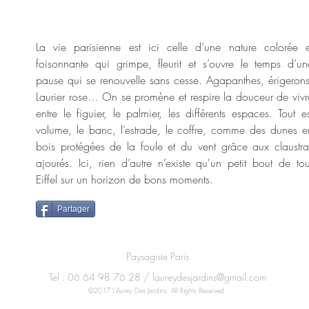
La vie parisienne est ici celle d’une nature colorée e
foisonnante qui grimpe, fleurit et s’ouvre le temps d’un
pause qui se renouvelle sans cesse. Agapanthes, érigerons
Laurier rose… On se promène et respire la douceur de vivr
entre le figuier, le palmier, les différents espaces. Tout es
volume, le banc, l’estrade, le coffre, comme des dunes e
bois protégées de la foule et du vent grâce aux claustra
ajourés. Ici, rien d’autre n’existe qu'un petit bout de tou
Eiffel sur un horizon de bons moments.
Partager
Paysagiste Paris
Tel : 06 64 98 76 28 /
laureydesjardins@gmail.com
©2017 L'Aurey Des Jardins. All Rights Reserved.